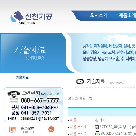
로그인
회원가입
이름
:
관리자
다운로드1
:
SCD250_00(외형도).pdf 
:
SCD250_01(기초도).pdf
다운로드2