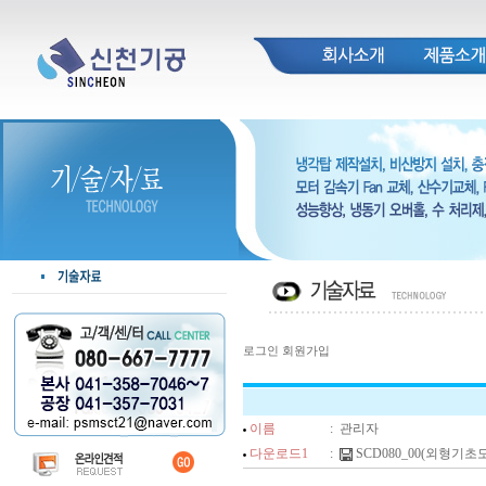
로그인
회원가입
이름
:
관리자
다운로드1
:
SCD080_00(외형기초도).p