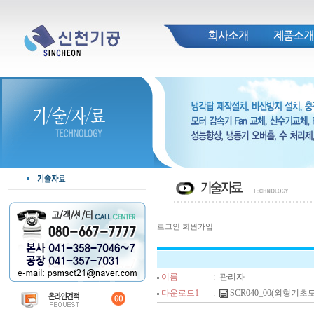
로그인
회원가입
이름
:
관리자
다운로드1
:
SCR040_00(외형기초도).p