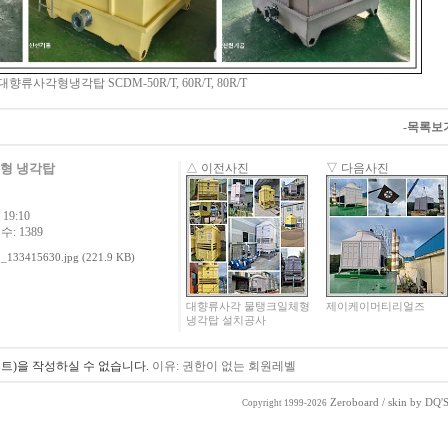
대향류사각형냉각탑 SCDM-50R/T, 60R/T, 80R/T
-목록보
형 냉각탑
△ 이전사진
▽ 다음사진
19:10
수: 1389
_133415630.jpg (221.9 KB)
대향류사각 물탱크일체형
제이케이머티리얼즈
냉각탑 설치공사
트)을 작성하실 수 없습니다.
이유: 권한이 없는 회원레벨
Zeroboard
/ skin by
DQ'S
Copyright 1999-2026