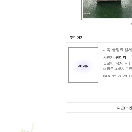
-추천하기
물탱크 일체
제목:
사진가:
관리자
등록일: 2023-07-11 
조회수: 2590 / 추천
InCollage_20230711
의견(코멘